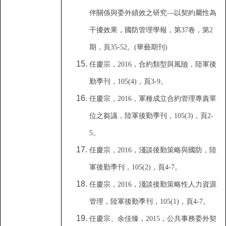
伴關係與委外績效之研究—以契約屬性為
干擾效果
，
國防管理學報
，
第
37
卷
，
第
2
期
，
頁
35-52
。
(
華藝期刊)
任慶宗
，
2016
，
合約類型與風險
，
陸軍後
勤季刊
，
105(4)
，
頁
3-9
。
任慶宗
，
2016
，
軍種成立合約管理專責單
位之芻議
，
陸軍
後勤季刊
，
105(3)
，
頁
2-
5
。
任慶宗
，
2016
，
淺談後勤策略與國防
，
陸
軍後勤季刊
，
105(2)
，
頁
4-7
。
任慶宗
，
2016
，
淺談後勤策略性人力資源
管理
，
陸軍後勤季刊
，
105(1)
，
頁
4-7
。
任慶宗
、
余佳臻
，
2015
，
公共事務委外契