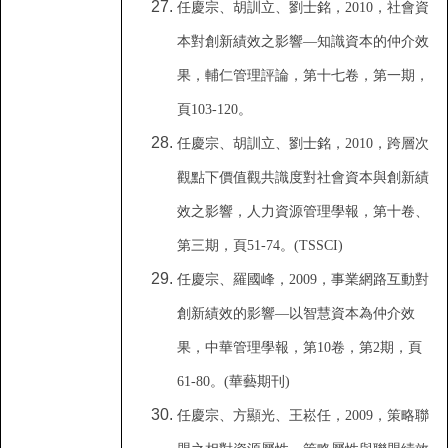
任慶宗
、
胡訓立
、
劉士銘
，
2010
，
社會資
本對創新績效之影響—知識資本的仲介效
果
，
輔仁管理評論
，
第十七卷
，
第一期
，
頁
103-120
。
任慶宗
、
胡訓立
、
劉士銘
，
2010
，
跨層次
觀點下價值觀共識度對社會資本與創新績
效之影響
，
人力資源管理學報
，
第十卷
、
第三期
，
頁
51-74
。
(TSSCI)
任慶宗
、
羅國峰
，
2009
，
事業網路互動對
創新績效的影響—以智慧資本為仲介效
果
，
中華管理學報
，
第
10
卷
，
第
2
期
，
頁
61-80
。
(
華藝期刊)
任慶宗
、
方顯光
、
王崧任
，
2009
，
策略聯