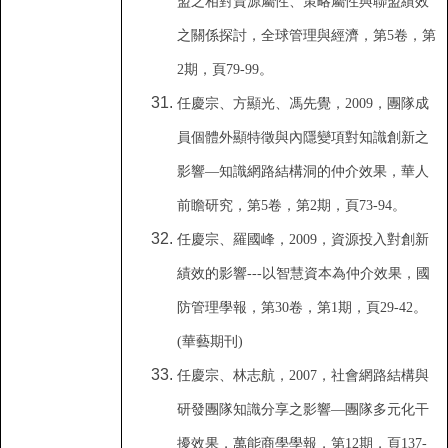
盟之相對資源屬性
、
策略屬性
與聯盟績效
之關係探討
，
全球管理與經濟
，
第
5
卷
，
第
2
期
，
頁
79-99
。
任慶宗
、
方顯光
、
馮先覺
，
2009
，
團隊成
員個體外顯特徵與內隱變項對知識創新之
影響—知識網路結構洞的仲介效果
，
華人
前瞻研究
，
第
5
卷
，
第
2
期
，
頁
73-94
。
任慶宗
、
羅國峰
，
2009
，
資源投入對創新
績效的影響
---
以智慧資本為仲介效果
，
國
防管理學報
，
第
30
卷
，
第
1
期
，
頁
29-42
。
(
華藝期刊)
任慶宗
、
林志航
，
2007
，
社會網路結構與
研發團隊知識分享之影響—團隊多元化干
擾效果
，
萬能商學學報
，
第
12
期
，
頁
137-