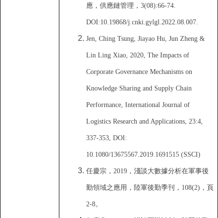
應
，
供應鏈管理
，
3(08):66-74.
DOI:10.19868/j.cnki.gylgl.2022.08.007.
Jen, Ching Tsung, Jiayao Hu, Jun Zheng &
Lin Ling Xiao, 2020, The Impacts of
Corporate Governance Mechanisms on
Knowledge Sharing and Supply Chain
Performance, International Journal of
Logistics Research and Applications, 23:4,
337-353, DOI:
10.1080/13675567.2019.1691515 (SSCI)
任慶宗
，
2019
，
淺談大數據分析在軍事後
勤領域之應用
，
陸軍後勤季刊
，
108(2)
，
頁
2-8
。