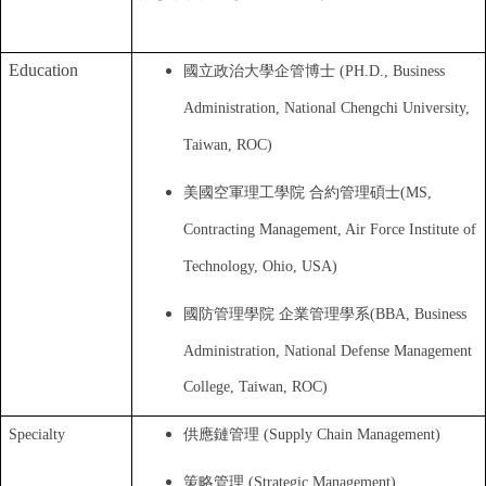
Education
國立政治大學企管博士 (PH.D., Business
Administration, National Chengchi University,
Taiwan, ROC)
美國
空軍理工學院 合約管理碩士(MS,
Contracting Management, Air Force Institute of
Technology, Ohio, USA)
國防管理學院 企業管理學系(BBA,
Business
Administration, National Defense Management
College, Taiwan, ROC)
Specialty
供應鏈管理 (Supply Chain Management)
策略管理 (Strategic Management)