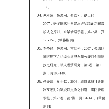
150
。
尹靖遠
、
任慶宗
、
蔡政和
、
劉士銘
，
2007
，
研發團隊社會資本與知識創新關聯
模式之探討
。
企業管理學報
，
第
73
期
，
頁
125-152
。
(
華藝期刊)
李夢麟
、
任慶宗
、
方顯光
，
2007
，
知識經
濟環境下之組織焦慮與自我效能對創新績
效之研究
，
華人經濟研究
，
第
5
卷
，
第
1
期
，
頁
108-140
。
任慶宗
、
劉士銘
，
2006
，
組織成員社會網
路互動對知識資源交換之影響
，
國防管理
學報
，
第
27
卷
，
第
2
期
，
頁
131-141
。
(
華藝
期刊)