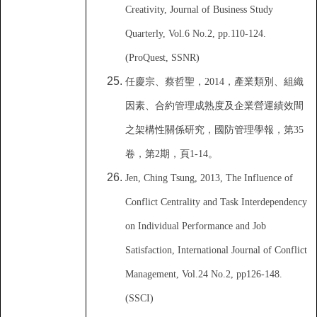
Creativity, Journal of Business Study
Quarterly, Vol.6 No.2, pp.110-124.
(ProQuest, SSNR)
任慶宗
、
蔡哲聖
，
2014
，
產業類別
、
組織
因素
、
合約管理成熟度及企業營運績效間
之架構性關係研究
，
國防管理學報
，
第
35
卷
，
第
2
期
，
頁
1-14
。
Jen, Ching Tsung, 2013, The Influence of
Conflict Centrality and Task Interdependency
on Individual Performance and Job
Satisfaction, International Journal of Conflict
Management, Vol.24 No.2, pp126-148.
(SSCI)