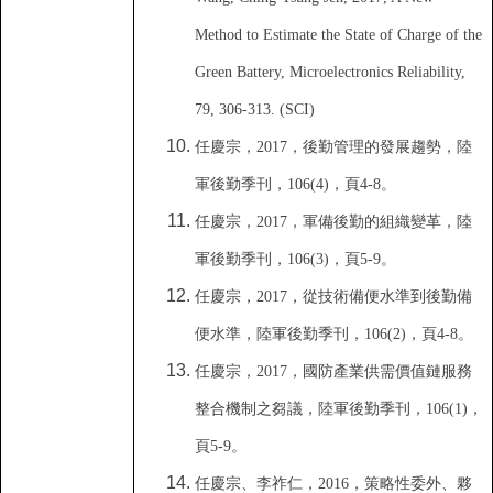
Method to Estimate the State of Charge of the
Green Battery, Microelectronics Reliability,
79, 306-313. (SCI)
任慶宗
，
2017
，
後勤管理的發展趨勢
，
陸
軍後勤季刊
，
106(4)
，
頁
4-8
。
任慶宗
，
2017
，
軍備後
勤的組織變革
，
陸
軍後勤季刊
，
106(3)
，
頁
5-9
。
任慶宗
，
2017
，
從技術備便水準到後勤備
便水準
，
陸軍後勤季刊
，
106(2)
，
頁
4-8
。
任慶宗
，
2017
，
國防產業供需價值鏈服務
整合機制之芻議
，
陸軍後勤季刊
，
106(1)
，
頁
5-9
。
任慶宗
、
李祚仁
，
2016
，
策略性委外
、
夥