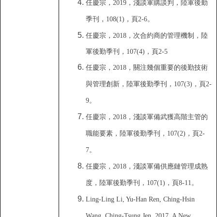
任慶宗
，
2019
，
淺談軍購談判
，
陸軍後勤
季刊
，
108(1)
，
頁
2-6
。
任慶宗
，
2018
，
次合約商的管理機制
，
陸
軍後勤季刊
，
107(4)
，
頁
2-5
任慶宗
，
2018
，
關注幾個重要的後勤技術
與管理創新
，
陸軍後勤季刊
，
107(3)
，
頁
2-
9
。
任慶宗
，
2018
，
淺談軍備武獲高階主管的
職能要素
，
陸軍後勤季刊
，
107(2)
，
頁
2-
7
。
任慶宗
，
2018
，
淺談軍備供應鏈管理成熟
度
，
陸軍後勤季刊
，
107(1)
，
頁
8-11
。
Ling-Ling Li, Yu-Han Ren, Ching-Hsin
Wang, Ching-Tsung Jen, 2017, A New