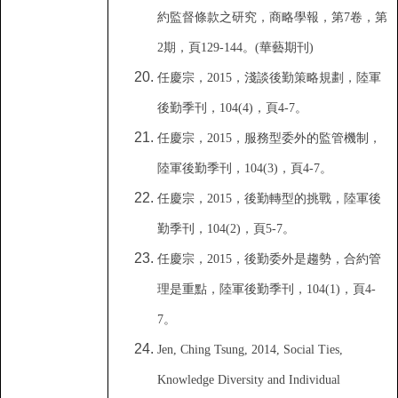
約監督條款之研究
，
商略學報
，
第
7
卷
，
第
2
期
，
頁
129-144
。
(
華藝期刊)
任慶宗
，
2015
，
淺談後勤策略規劃
，
陸軍
後勤季刊
，
104(4)
，
頁
4-7
。
任慶宗
，
2015
，
服務型委外的監管機制
，
陸軍後勤季刊
，
104(3)
，
頁
4-7
。
任慶宗
，
2015
，
後勤轉型的挑戰
，
陸軍後
勤季刊
，
104(2)
，
頁
5-7
。
任慶宗
，
2015
，
後勤委外是趨勢
，
合約管
理是重點
，
陸軍後勤季刊
，
104(1)
，
頁
4-
7
。
Jen, Ching Tsung, 2014, Social Ties,
Knowledge Diversity and Individual