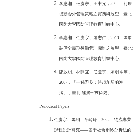
李惠湘
、
任慶宗
、
王中允
，
2011
，
前瞻
後勤委外管理策略之實務與展望
，臺北:
國防大學國防管理教育訓練中心
。
李惠湘
、
任慶宗
、
遊志仁
，
2010
，
國軍
裝備全壽期後勤管理機制之展望
，臺北:
國防大學國防管理教育訓練中心
。
陳啟明
、
林靜宜
、
任慶宗
、
廖明坤等
，
2007
，「
一觸即發
：
跨越創新的鴻
溝
」，臺北:
經
濟部技術處
。
Periodical Papers
任慶宗
、
馬翔
、
章玲玲
，
2022
，
物流專業
課程設計研究——基于社會網絡分析法的