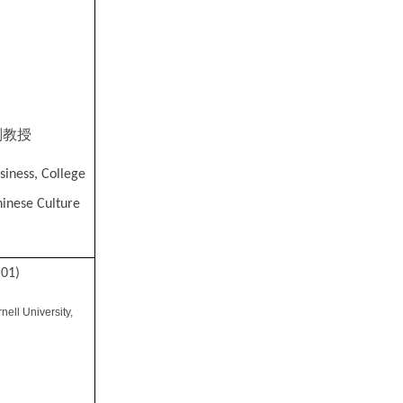
副教授
siness, College
hinese Culture
 01)
nell University,