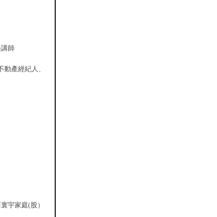
任講師
不動產經紀人、
股）
寰宇家庭(