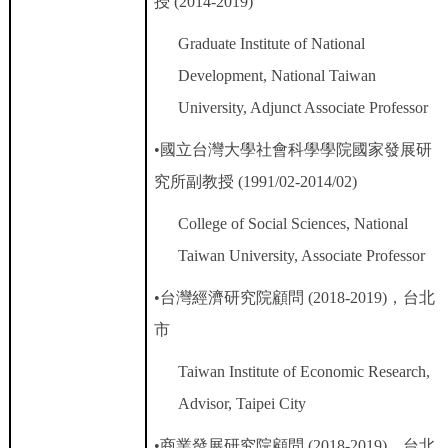
授
(2014-2019)
Graduate Institute of National
Development, National Taiwan
University, Adjunct Associate Professor
•
國立台灣大學社會科學學院國家發展研
究所副教授
(1991/02-2014/02)
College of Social Sciences, National
Taiwan University, Associate Professor
•
台灣經濟研究院顧問
(2018-2019)
，
台北
市
Taiwan Institute of Economic Research,
Advisor, Taipei City
•
商業發展研究院顧問
(2018-2019)
，台北