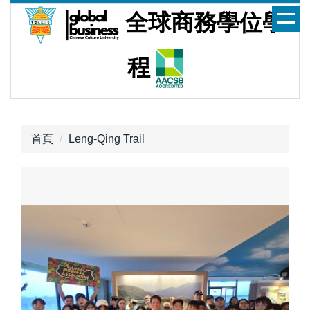
跳
全球商務學位學
到
主
要
程
內
容
區
首頁
Leng-Qing Trail