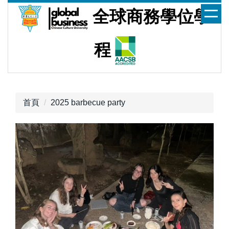
跳
全球商務學位學
到
主
要
程
內
容
區
首頁
2025 barbecue party