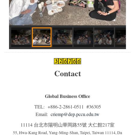
Contact
Global Business Office
TEL: +886-2-2861-0511 #36305
Email:
criemp@dep.pccu.edu.tw
11114 台北市陽明山華岡路55號 大仁館217室
55, Hwa-Kang Road, Yang-Ming-Shan, Taipei, Taiwan 11114, Da