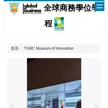
跳
全球商務學位學
到
主
要
程
內
容
區
首頁
TSMC Museum of Innovation